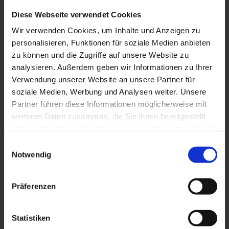
mehrfach ausgezeichnet worden. Sie ist
eine der bedeutendsten Küstenstädte an
Diese Webseite verwendet Cookies
der Westküste der Halbinsel Istrien in
Wir verwenden Cookies, um Inhalte und Anzeigen zu
Kroatien.
personalisieren, Funktionen für soziale Medien anbieten
zu können und die Zugriffe auf unsere Website zu
Ort: Poreč (Stadt)
analysieren. Außerdem geben wir Informationen zu Ihrer
Verwendung unserer Website an unsere Partner für
Einwohnerzahl: 16.696 (2011)
soziale Medien, Werbung und Analysen weiter. Unsere
Region: Istrien
Partner führen diese Informationen möglicherweise mit
Autobahnentfernung: ca. 10 km *
weiteren Daten zusammen, die Sie ihnen bereitgestellt
haben oder die sie im Rahmen Ihrer Nutzung der Dienste
Nächster Flughafen: Pula / ca. 56 km *
gesammelt haben.
Einwilligungsauswahl
* Die Angabe gilt von der Ortsmitte aus. Die Entfernung der
Notwendig
Immobilie kann je nach Lage abweichen.
Präferenzen
Statistiken