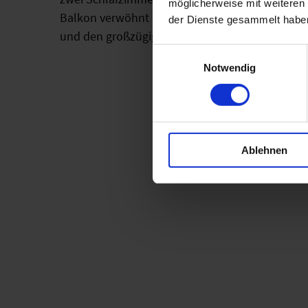
möglicherweise mit weiteren
Balkon verwöhnt mit einem Blick auf den westli
der Dienste gesammelt habe
und den großzügigen Gemeinschaftshof.
Einwilligungsauswahl
Notwendig
Ablehnen