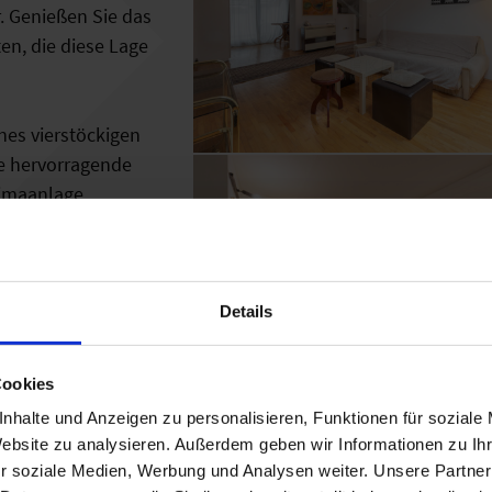
r. Genießen Sie das
en, die diese Lage
nes vierstöckigen
e hervorragende
limaanlage
 Obwohl es derzeit
Installation, um den
Wohnung bietet viel
omfortablen
Details
Cookies
ktischen
nhalte und Anzeigen zu personalisieren, Funktionen für soziale
r offene
Website zu analysieren. Außerdem geben wir Informationen zu I
che mit Esszimmer,
r soziale Medien, Werbung und Analysen weiter. Unsere Partner
 Eingang. Der