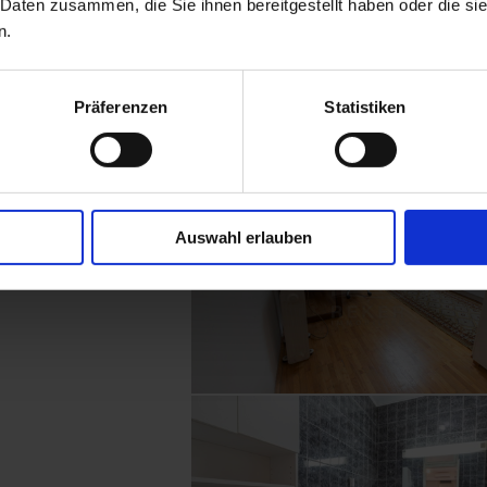
 Daten zusammen, die Sie ihnen bereitgestellt haben oder die s
chen Teil der Stadt
n.
Präferenzen
Statistiken
Auswahl erlauben