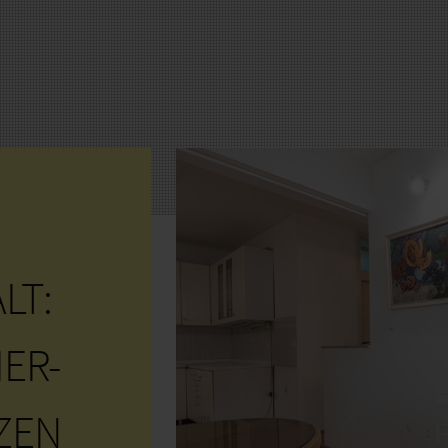
LT:
ER-
ZEN